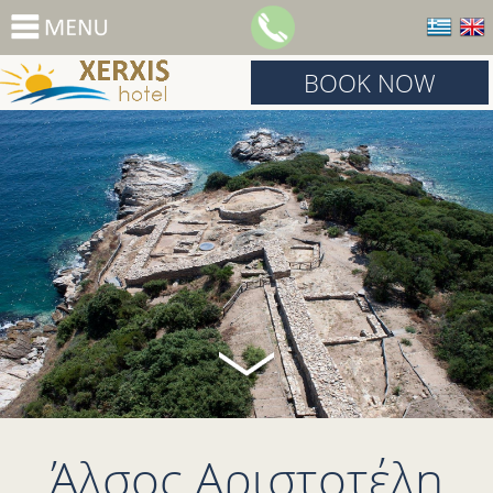
BOOK NOW
Άλσος Αριστοτέλη