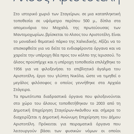
Στο ιστορικό χωριό των Σταγείρων, σε μια καταπληκτική
τοποθεσία σε υψόμετρο περίπου 500 μ., δίπλα στα
απομεινάρια του Μαχαλά, της πρωτεύουσας των
Μαντεμοχωρίων, βρίσκεται το Αλσος του Αριστοτέλη. Είναι
το μοναδικό θεματικό πάρκο της Χαλκιδικής. Αξίζει να το
επισκεφθείτε για να δείτε τα ενδιαφέροντα όργανα και να
χαρείτε την υπέροχη θέα προς τον κόλπο της Ιερισσού. Το
άλσος προϋπήρχε και η υπέροχη τοποθεσία επιλέχθηκε το
1956 για να φιλοξενήσει το επιβλητικό άγαλμα του
Αριστοτέλη, έργο του γλύπτη Νικόλα, ώστε να τιμηθεί ο
μεγάλος φιλόσοφος ο οποίος γεννήθηκε στα Αρχαία
Στάγειρα.
Τα πρωτότυπα διαδραστικά όργανα που φιλοξενούνται
στο χώρο του άλσους τοποθετήθηκαν το 2003 από τη
Δημοτική Επιχείρηση Σταγείρων-Ακάνθου και σήμερα το
διαχειρίζεται η Δημοτική Ανώνυμη Επιχείρηση του Δήμου
Αριστοτέλη. Πρόκειται για πειραματικά όργανα που
λειτουργούν βάσει των φυσικών νόμων οι οποίοι