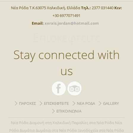
Νέα Ρόδα Τ.Κ.63075 Χαλκιδική, Ελλάδα
Τηλ.:
2377 031440
Κιν:
+30 6977071491
Email:
xerxis.jordan@hotmail.com
Επισκεφτείτε
Stay connected with
us
ΠΑΡΟΧΕΣ
ΕΠΙΣΚΕΦΤΕΙΤΕ
ΝΕΑ ΡΟΔΑ
GALLERY
ΕΠΙΚΟΙΝΩΝΙΑ
Νέα Ρόδα
Διαμονή στη Χαλκιδική
Παραλίες στα Νέα Ρόδα
Νέα
Ρόδα Δωμάτια
Δωμάτια στα Νέα Ρόδα
Ξενοδοχεία στα Νέα Ρόδα