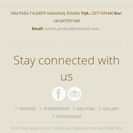
Νέα Ρόδα Τ.Κ.63075 Χαλκιδική, Ελλάδα
Τηλ.:
2377 031440
Κιν:
+30 6977071491
Email:
xerxis.jordan@hotmail.com
Παραλία Ξηροποτάμι
Stay connected with
us
ΠΑΡΟΧΕΣ
ΕΠΙΣΚΕΦΤΕΙΤΕ
ΝΕΑ ΡΟΔΑ
GALLERY
ΕΠΙΚΟΙΝΩΝΙΑ
Νέα Ρόδα
Διαμονή στη Χαλκιδική
Παραλίες στα Νέα Ρόδα
Νέα